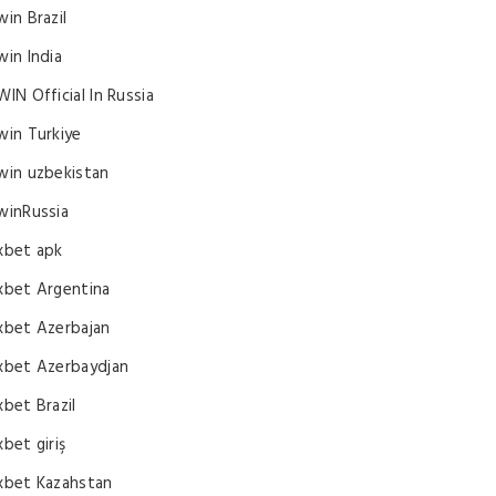
win Brazil
win India
WIN Official In Russia
win Turkiye
win uzbekistan
winRussia
xbet apk
xbet Argentina
xbet Azerbajan
xbet Azerbaydjan
xbet Brazil
xbet giriş
xbet Kazahstan