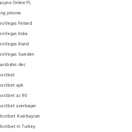
asyno Online PL
ing johnnie
eoVegas Finland
eoVegas India
eoVegas Irland
eoVegas Sweden
arsbahis dec
ostbet
ostbet apk
ostbet az 90
ostbet azerbaijan
ostbet Azerbaycan
ostbet in Turkey