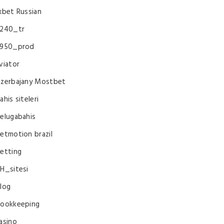
xbet Russian
240_tr
950_prod
viator
zerbajany Mostbet
ahis siteleri
elugabahis
etmotion brazil
etting
H_sitesi
log
ookkeeping
asino