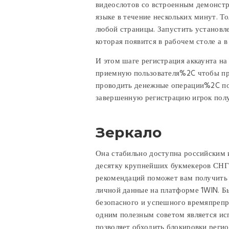
видеослотов со встроенным демонст
языке в течение нескольких минут. Т
любой страницы. Запустить установл
которая появится в рабочем столе а 
И этом шаге регистрация аккаунта на
приемную пользователя%2C чтобы пр
проводить денежные операции%2C по
завершенную регистрацию игрок полу
Зеркало
Она стабильно доступна российским 
десятку крупнейших букмекеров СНГ 
рекомендаций поможет вам получить 
личной данные на платформе 1WIN. Б
безопасного и успешного времяпрепр
одним полезным советом является ис
позволяет обходить блокировки реги