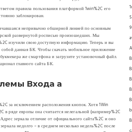
1
тветом правила пользования платформой 1win%2C его
стоянно заблокирован.
5
9
личавшаяся непривычно обширной линией по основным
рской развернутой росписью произошедших. Мы
a
а%2C изучили свою доступную информацию. Теперь и вы
A
 собой данная БК. Чтобы скачать мобильное приложение
 букмекера же смартфона и загрузите установочный файл.
B
ионал главного сайта БК.
B
B
лемы Входа а
B
B
2C за исключением расположения кнопок. Хотя 1Win
b
C в ряде европы она считается нелегальной (например%2C
 Адрес зеркала отличие от официального сайта%2C и оно
B
 зеркала недолго – в среднем несколько недель%2C после
c