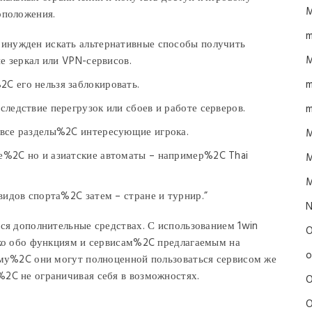
M
оположения.
m
ринужден искать альтернативные способы получить
M
е зеркал или VPN-сервисов.
C его нельзя заблокировать.
m
следствие перегрузок или сбоев и работе серверов.
m
 все разделы%2C интересующие игрока.
M
е%2C но и азиатские автоматы – например%2C Thai
M
 видов спорта%2C затем – стране и турнир.”
ся дополнительные средствах. С использованием 1win
O
 ко обо функциям и сервисам%2C предлагаемым на
o
ому%2C они могут полноценной пользоваться сервисом же
2C не ограничивая себя в возможностях.
O
O