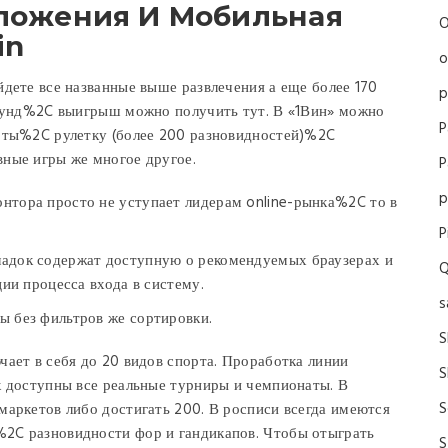
ложения И Мобильная
O
in
o
дете все названные выше развлечения а еще более 170
p
екунд%2C выигрыш можно получить тут. В «1Вин» можно
P
оты%2C рулетку (более 200 разновидностей)%2C
ные игры же многое другое.
P
p
нтора просто не уступает лидерам online-рынка%2C то в
P
ладок содержат доступную о рекомендуемых браузерах и
Q
ии процесса входа в систему.
s
ы без фильтров же сортировки.
S
ает в себя до 20 видов спорта. Проработка линии
S
к доступны все реальные турниры и чемпионаты. В
S
маркетов либо достигать 200. В росписи всегда имеются
2C разновидности фор и гандикапов. Чтобы отыграть
S