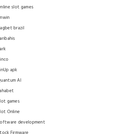
nline slot games
nwin
agbet brazil
aribahis
ark
inco
inUp apk
uantum AI
ahabet
lot games
lot Online
oftware development
tock Firmware