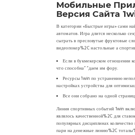
Мобильные При
Версия Сайта 1w
В категории «Быстрые игры» сами най
автоматов. Игра длится несколько с
сыграть в пресловутые фруктовые сл
видеопокер%2C настольные а спортив
Если в букмекерском отношении ко
что способна” “даем им фору.
Ресурсы 1win по устранению непо
настройках устройства для оптимизац
Все они собрано на одной страниц
Линия спортивных событий 1win включ
являлось качественной%2C для ставо
популярных дисциплинах количество 
пари на денежные линию%2C тоталы%