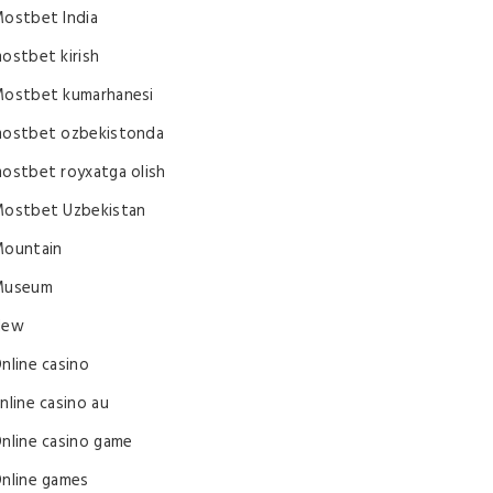
ostbet India
ostbet kirish
ostbet kumarhanesi
ostbet ozbekistonda
ostbet royxatga olish
ostbet Uzbekistan
ountain
Museum
New
nline casino
nline casino au
nline casino game
nline games