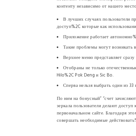
контенту независимо от нашего мест
В лучших случаях пользователи п
доступ%2C которые как использовани
Приложение работает автономно%2
Такие проблемы могут возникать в
Верхнее меню представляет сразу
Отобраны не только отечественны
Hilo%2C Pok Deng и Sic Bo.
Сперва нельзя выбрать один из 33
По ним на бонусный” “счет зачисляют
зеркала пользователи делают доступ
первоначальном сайте. Благодаря эт
совершать необходимые действовать%