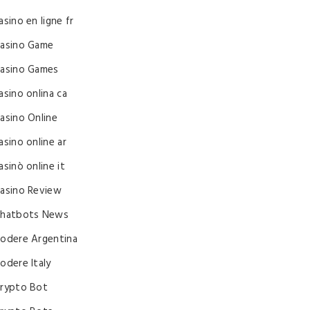
asino en ligne fr
asino Game
asino Games
asino onlina ca
asino Online
asino online ar
asinò online it
asino Review
hatbots News
odere Argentina
odere Italy
rypto Bot