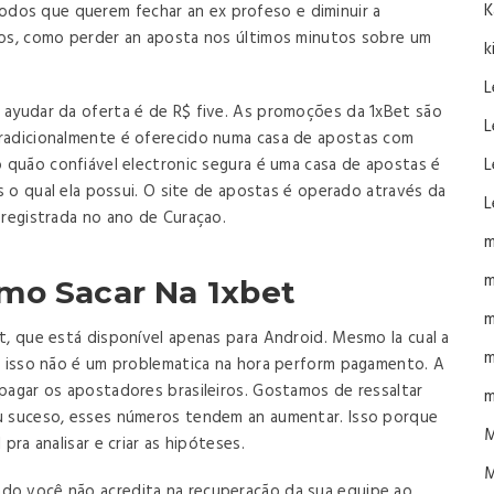
K
odos que querem fechar an ex profeso e diminuir a
dos, como perder an aposta nos últimos minutos sobre um
k
L
 ayudar da oferta é de R$ five. As promoções da 1xBet são
L
radicionalmente é oferecido numa casa de apostas com
o quão confiável electronic segura é uma casa de apostas é
L
is o qual ela possui. O site de apostas é operado através da
L
 registrada no ano de Curaçao.
m
m
mo Sacar Na 1xbet
m
t, que está disponível apenas para Android. Mesmo la cual a
m
o, isso não é um problematica na hora perform pagamento. A
pagar os apostadores brasileiros. Gostamos de ressaltar
m
u suceso, esses números tendem an aumentar. Isso porque
M
pra analisar e criar as hipóteses.
M
ndo você não acredita na recuperação da sua equipe ao