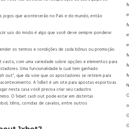
M
m
 jogos que acontecerão no País e do mundo, então
M
duzir uso do modo é algo que você deve sempre ponderar
m
m
entender os termos e condições de cada bônus ou promoção.
M
 é vasto, com uma variedade sobre opções e elementos para
M
tadores. Uma funcionalidade la cual tem ganhado
sh out”, que da voie que os apostadores se retirem para
 acontecimiento. A 1xBet é um site para apostas esportivas
esgar nesta casa você precisa criar seu cadastro
O
nimo. O 1xbet cash out pode estar em distintas
bol, tênis, corridas de cavalos, entre outros
o
O
O
hout 1xbet?