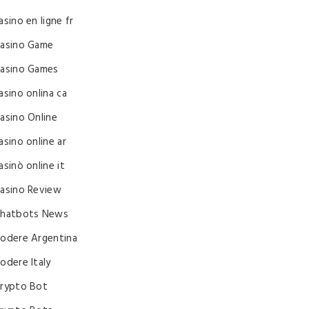
asino en ligne fr
asino Game
asino Games
asino onlina ca
asino Online
asino online ar
asinò online it
asino Review
hatbots News
odere Argentina
odere Italy
rypto Bot