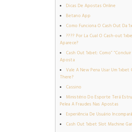
Dicas De Apostas Online
Betano App
Como Funciona O Cash Out Da 1
???? Por La Cual O Cash-out 1xb
Aparece?
Cash Out 1xbet: Como” “Concluir
Aposta
Vale A New Pena Usar Um 1xbet 
There?
Cassino
Ministério Do Esporte Terá Estr
Pelea A Fraudes Nas Apostas
Experiência De Usuário Incompar
Cash Out 1xbet Slot Machine Ga