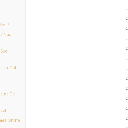
c
C
xbet?
C
et Não
c
C
 Sua
c
Cash Out
c
C
C
utura De
C
C
ável
C
mes Online