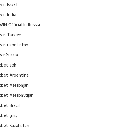
win Brazil
win India
WIN Official In Russia
win Turkiye
win uzbekistan
winRussia
xbet apk
xbet Argentina
xbet Azerbajan
xbet Azerbaydjan
xbet Brazil
xbet giriş
xbet Kazahstan