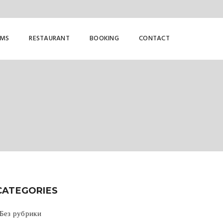
OMS
RESTAURANT
BOOKING
CONTACT
CATEGORIES
 Без рубрики