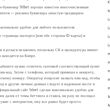
K
-букмекер 1XBet хорошо известен многочисленным
k
тентом — реклама букмекера зачастую предваряла
L
ксимально удобно для любого пользователя.
L
 страницы паспорта (или обе стороны ID-карты) и
L
L
ли в розыск незаконно, поскольку СК и прокуратура имеют
m
 находятся на Кипре.
m
 кабинете нужно отметить галочкой соответствующий пункт
m
ин-код. Затем с телефона, который привязан к аккаунту,
атному номеру. Оператор попросит назвать пин-код, чтобы
m
од и другие личные данные следует в надежном месте и
m
фициальный сайт 1xbet сделан максимально удобно для
ек далек от темы беттинга и ставок, ни разу не посещал
M
ужит с интернетом, ему все равно будет просто
M