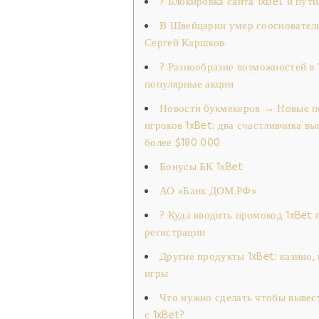
? Блокировка сайта 1xbet и пут
В Швейцарии умер сооснователь
Сергей Каршков
? Разнообразие возможностей в 
популярные акции
Новости букмекеров → Новые 
игроков 1xBet: два счастливчика вы
более $180 000
Бонусы БК 1xBet
АО «Банк ДОМ.РФ»
? Куда вводить промокод 1xBet 
регистрации
Другие продукты 1xBet: казино, 
игры
Что нужно сделать чтобы вывес
с 1xBet?