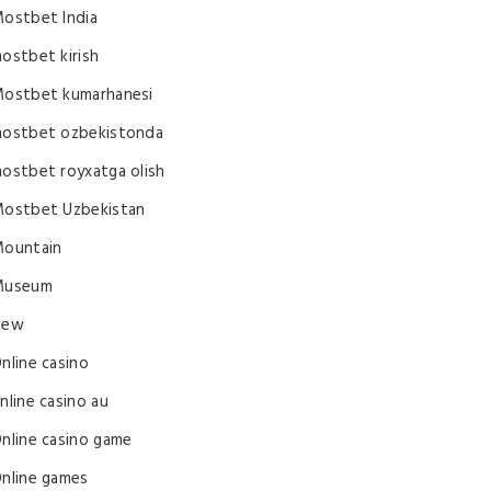
ostbet India
ostbet kirish
ostbet kumarhanesi
ostbet ozbekistonda
ostbet royxatga olish
ostbet Uzbekistan
ountain
Museum
New
nline casino
nline casino au
nline casino game
nline games