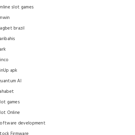
nline slot games
nwin
agbet brazil
aribahis
ark
inco
inUp apk
uantum AI
ahabet
lot games
lot Online
oftware development
tock Firmware