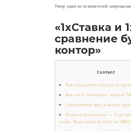
by
Умер один из основателей запрещенн
«1xCтавка и 1
сравнение б
контор»
Content
Как отыгрывать бонусы по про
Как часто блокируют зеркало 1x
Оперативные ввод и вывод сред
Новости букмекеров → Участву
акции “Безголевой футбол” от 1xBet