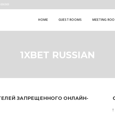
2696969
HOME
GUEST ROOMS
MEETING RO
1XBET RUSSIAN
ТЕЛЕЙ ЗАПРЕЩЕННОГО ОНЛАЙН-
!