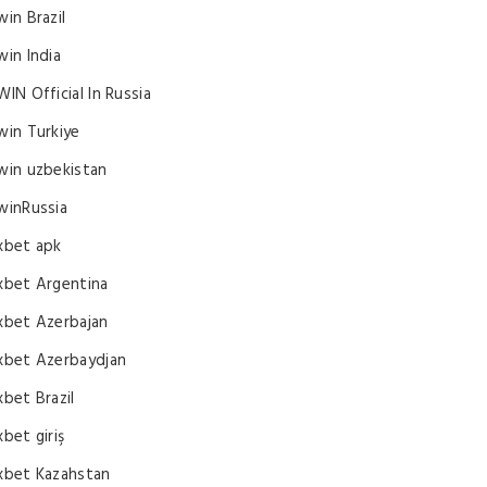
win Brazil
win India
WIN Official In Russia
win Turkiye
win uzbekistan
winRussia
xbet apk
xbet Argentina
xbet Azerbajan
xbet Azerbaydjan
xbet Brazil
xbet giriş
xbet Kazahstan