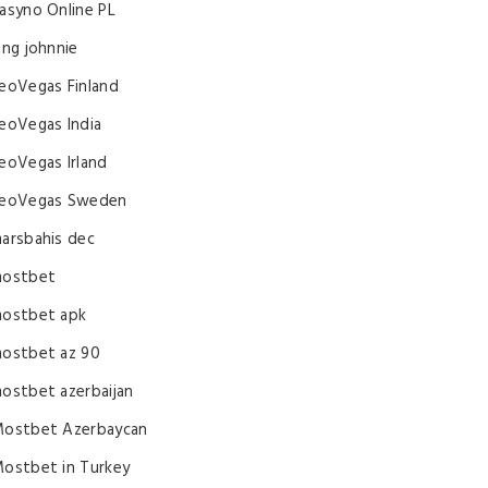
asyno Online PL
ing johnnie
eoVegas Finland
eoVegas India
eoVegas Irland
eoVegas Sweden
arsbahis dec
ostbet
ostbet apk
ostbet az 90
ostbet azerbaijan
ostbet Azerbaycan
ostbet in Turkey