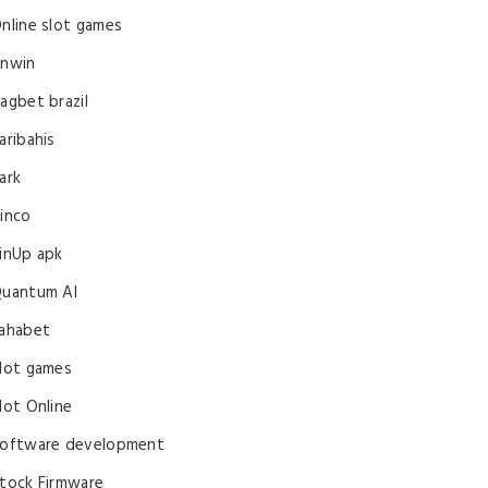
nline slot games
nwin
agbet brazil
aribahis
ark
inco
inUp apk
uantum AI
ahabet
lot games
lot Online
oftware development
tock Firmware