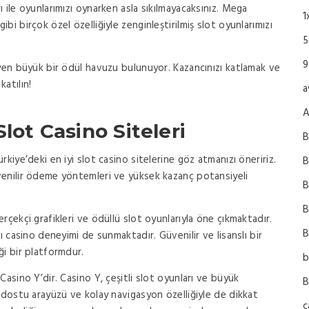
ı ile oyunlarımızı oynarken asla sıkılmayacaksınız. Mega
1
ibi birçok özel özelliğiyle zenginleştirilmiş slot oyunlarımızı
5
9
leyen büyük bir ödül havuzu bulunuyor. Kazancınızı katlamak ve
katılın!
a
A
Slot Casino Siteleri
B
rkiye’deki en iyi slot casino sitelerine göz atmanızı öneririz.
B
üvenilir ödeme yöntemleri ve yüksek kazanç potansiyeli
B
B
erçekçi grafikleri ve ödüllü slot oyunlarıyla öne çıkmaktadır.
B
lı casino deneyimi de sunmaktadır. Güvenilir ve lisanslı bir
ği bir platformdur.
b
 Casino Y’dir. Casino Y, çeşitli slot oyunları ve büyük
B
cı dostu arayüzü ve kolay navigasyon özelliğiyle de dikkat
c