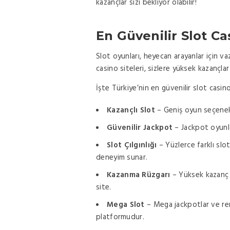
kazançlar sizi bekliyor olabilir!
En Güvenilir Slot Cas
Slot oyunları, heyecan arayanlar için v
casino siteleri, sizlere yüksek kazançla
İşte Türkiye’nin en güvenilir slot casino
Kazançlı Slot
– Geniş oyun seçenekle
Güvenilir Jackpot
– Jackpot oyunla
Slot Çılgınlığı
– Yüzlerce farklı slo
deneyim sunar.
Kazanma Rüzgarı
– Yüksek kazanç o
site.
Mega Slot
– Mega jackpotlar ve renk
platformudur.