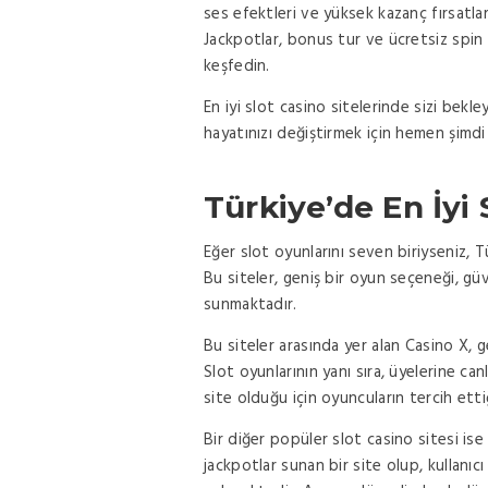
ses efektleri ve yüksek kazanç fırsatlar
Jackpotlar, bonus tur ve ücretsiz spin g
keşfedin.
En iyi slot casino sitelerinde sizi bek
hayatınızı değiştirmek için hemen şimdi 
Türkiye’de En İyi 
Eğer slot oyunlarını seven biriyseniz, Tü
Bu siteler, geniş bir oyun seçeneği, g
sunmaktadır.
Bu siteler arasında yer alan Casino X, g
Slot oyunlarının yanı sıra, üyelerine can
site olduğu için oyuncuların tercih etti
Bir diğer popüler slot casino sitesi ise
jackpotlar sunan bir site olup, kullanı