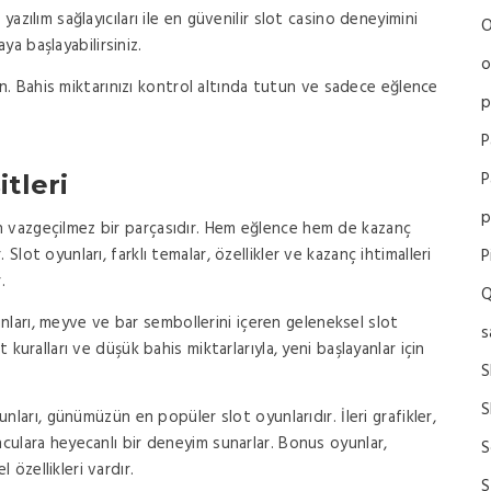
 yazılım sağlayıcıları ile en güvenilir slot casino deneyimini
O
a başlayabilirsiniz.
o
. Bahis miktarınızı kontrol altında tutun ve sadece eğlence
p
P
P
itleri
p
in vazgeçilmez bir parçasıdır. Hem eğlence hem de kazanç
 Slot oyunları, farklı temalar, özellikler ve kazanç ihtimalleri
P
.
Q
nları, meyve ve bar sembollerini içeren geleneksel slot
s
it kuralları ve düşük bahis miktarlarıyla, yeni başlayanlar için
S
S
ları, günümüzün en popüler slot oyunlarıdır. İleri grafikler,
unculara heyecanlı bir deneyim sunarlar. Bonus oyunlar,
S
 özellikleri vardır.
S