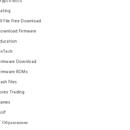
rypto Bots
ating
ll File Free Download
ownload Firmware
ducation
inTech
irmware Download
irmware ROMs
lash Files
orex Trading
ames
olf
T Образование