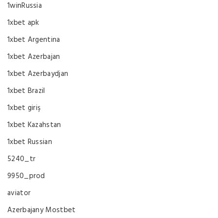
1winRussia
1xbet apk
1xbet Argentina
1xbet Azerbajan
1xbet Azerbaydjan
1xbet Brazil
1xbet giriş
1xbet Kazahstan
1xbet Russian
5240_tr
9950_prod
aviator
Azerbajany Mostbet