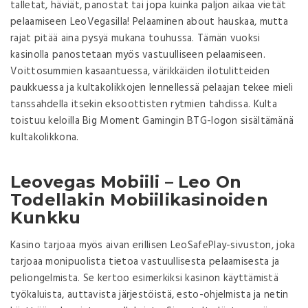
talletat, häviät, panostat tai jopa kuinka paljon aikaa vietät
pelaamiseen LeoVegasilla! Pelaaminen about hauskaa, mutta
rajat pitää aina pysyä mukana touhussa. Tämän vuoksi
kasinolla panostetaan myös vastuulliseen pelaamiseen.
Voittosummien kasaantuessa, värikkäiden ilotulitteiden
paukkuessa ja kultakolikkojen lennellessä pelaajan tekee mieli
tanssahdella itsekin eksoottisten rytmien tahdissa. Kulta
toistuu keloilla Big Moment Gamingin BTG-logon sisältämänä
kultakolikkona.
Leovegas Mobiili – Leo On
Todellakin Mobiilikasinoiden
Kunkku
Kasino tarjoaa myös aivan erillisen LeoSafePlay-sivuston, joka
tarjoaa monipuolista tietoa vastuullisesta pelaamisesta ja
peliongelmista. Se kertoo esimerkiksi kasinon käyttämistä
työkaluista, auttavista järjestöistä, esto-ohjelmista ja netin