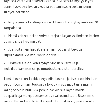
käyttöä valvovista sovelluksista. Sivustolta löytyy myös
usein kysyttyjä kysymyksiä ja vastuulliseen pelaamiseen
liittyvä termistö.
Pöytäpelejä LeoVegasin nettikasinolta löytyy melkein 70
kappaletta.
Nämä asiantuntijat voivat tarjota laajan valikoiman kasino-
oppaita, jos huomaavat.
Jos kuitenkin haluat ennemmin ottaa yhteyttä
kirjoittamalla viestin, sekin onnistuu.
Onneksi ala on kehittynyt vuosien varrella ja
mobiilipelaaminen on jo muodostunut standardiksi.
Tämä kasino on keskittynyt niin kasino- ja live-peleihin kuin
vedonlyöntiinkin. Joukosta löytyy myös muutamia muihin
kategorioihin kuuluvia pelejä. Se on siis myös monia
pelipaikkoja monipuolisempi pelivalikoimaltaan. Useimmille
kasinoille on tarjolla kolikkopelit bonuskoodi, jonka avulla