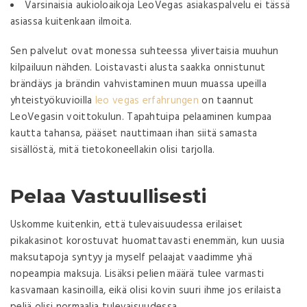
Varsinaisia aukioloaikoja LeoVegas asiakaspalvelu ei tässä
asiassa kuitenkaan ilmoita.
Sen palvelut ovat monessa suhteessa ylivertaisia muuhun
kilpailuun nähden. Loistavasti alusta saakka onnistunut
brändäys ja brändin vahvistaminen muun muassa upeilla
yhteistyökuvioilla
leo vegas erfahrungen
on taannut
LeoVegasin voittokulun. Tapahtuipa pelaaminen kumpaa
kautta tahansa, pääset nauttimaan ihan siitä samasta
sisällöstä, mitä tietokoneellakin olisi tarjolla.
Pelaa Vastuullisesti
Uskomme kuitenkin, että tulevaisuudessa erilaiset
pikakasinot korostuvat huomattavasti enemmän, kun uusia
maksutapoja syntyy ja myself pelaajat vaadimme yhä
nopeampia maksuja. Lisäksi pelien määrä tulee varmasti
kasvamaan kasinoilla, eikä olisi kovin suuri ihme jos erilaista