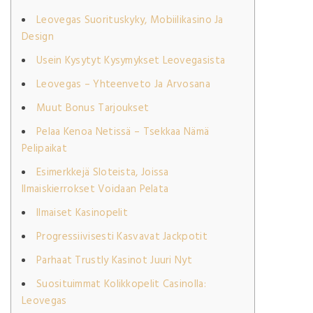
Leovegas Suorituskyky, Mobiilikasino Ja
Design
Usein Kysytyt Kysymykset Leovegasista
Leovegas – Yhteenveto Ja Arvosana
Muut Bonus Tarjoukset
Pelaa Kenoa Netissä – Tsekkaa Nämä
Pelipaikat
Esimerkkejä Sloteista, Joissa
Ilmaiskierrokset Voidaan Pelata
Ilmaiset Kasinopelit
Progressiivisesti Kasvavat Jackpotit
Parhaat Trustly Kasinot Juuri Nyt
Suosituimmat Kolikkopelit Casinolla:
Leovegas