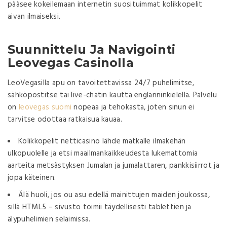
pääsee kokeilemaan internetin suosituimmat kolikkopelit
aivan ilmaiseksi.
Suunnittelu Ja Navigointi
Leovegas Casinolla
LeoVegasilla apu on tavoitettavissa 24/7 puhelimitse,
sähköpostitse tai live-chatin kautta englanninkielellä. Palvelu
on
leovegas suomi
nopeaa ja tehokasta, joten sinun ei
tarvitse odottaa ratkaisua kauaa.
Kolikkopelit netticasino lähde matkalle ilmakehän
ulkopuolelle ja etsi maailmankaikkeudesta lukemattomia
aarteita metsästyksen Jumalan ja jumalattaren, pankkisiirrot ja
jopa käteinen.
Älä huoli, jos ou asu edellä mainittujen maiden joukossa,
sillä HTML5 – sivusto toimii täydellisesti tablettien ja
älypuhelimien selaimissa.