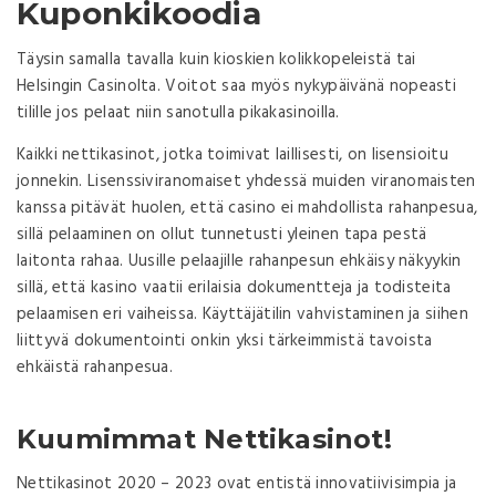
Kuponkikoodia
Täysin samalla tavalla kuin kioskien kolikkopeleistä tai
Helsingin Casinolta. Voitot saa myös nykypäivänä nopeasti
tilille jos pelaat niin sanotulla pikakasinoilla.
Kaikki nettikasinot, jotka toimivat laillisesti, on lisensioitu
jonnekin. Lisenssiviranomaiset yhdessä muiden viranomaisten
kanssa pitävät huolen, että casino ei mahdollista rahanpesua,
sillä pelaaminen on ollut tunnetusti yleinen tapa pestä
laitonta rahaa. Uusille pelaajille rahanpesun ehkäisy näkyykin
sillä, että kasino vaatii erilaisia dokumentteja ja todisteita
pelaamisen eri vaiheissa. Käyttäjätilin vahvistaminen ja siihen
liittyvä dokumentointi onkin yksi tärkeimmistä tavoista
ehkäistä rahanpesua.
Kuumimmat Nettikasinot!
Nettikasinot 2020 – 2023 ovat entistä innovatiivisimpia ja