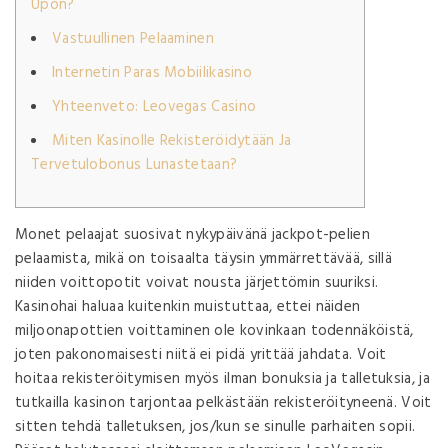
Upon?
Vastuullinen Pelaaminen
Internetin Paras Mobiilikasino
Yhteenveto: Leovegas Casino
Miten Kasinolle Rekisteröidytään Ja
Tervetulobonus Lunastetaan?
Monet pelaajat suosivat nykypäivänä jackpot-pelien
pelaamista, mikä on toisaalta täysin ymmärrettävää, sillä
niiden voittopotit voivat nousta järjettömin suuriksi.
Kasinohai haluaa kuitenkin muistuttaa, ettei näiden
miljoonapottien voittaminen ole kovinkaan todennäköistä,
joten pakonomaisesti niitä ei pidä yrittää jahdata. Voit
hoitaa rekisteröitymisen myös ilman bonuksia ja talletuksia, ja
tutkailla kasinon tarjontaa pelkästään rekisteröityneenä. Voit
sitten tehdä talletuksen, jos/kun se sinulle parhaiten sopii.