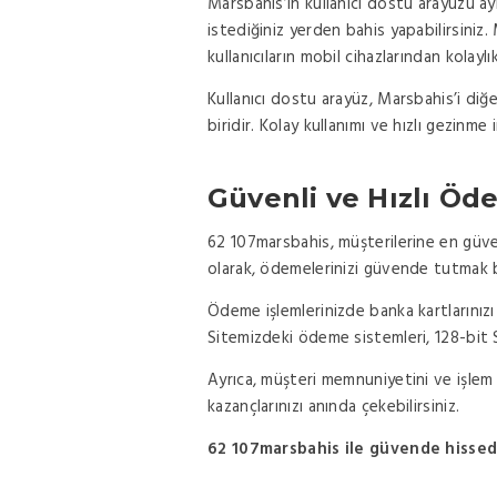
Marsbahis’in kullanıcı dostu arayüzü a
istediğiniz yerden bahis yapabilirsiniz.
kullanıcıların mobil cihazlarından kolaylı
Kullanıcı dostu arayüz, Marsbahis’i diğe
biridir. Kolay kullanımı ve hızlı gezinme
Güvenli ve Hızlı Öd
62 107marsbahis, müşterilerine en güven
olarak, ödemelerinizi güvende tutmak b
Ödeme işlemlerinizde banka kartlarınızı
Sitemizdeki ödeme sistemleri, 128-bit 
Ayrıca, müşteri memnuniyetini ve işlem h
kazançlarınızı anında çekebilirsiniz.
62 107marsbahis ile güvende hissedi