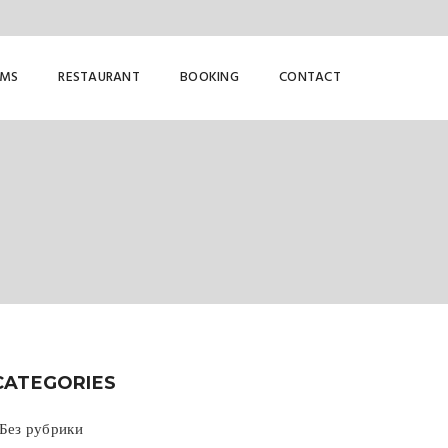
OMS
RESTAURANT
BOOKING
CONTACT
CATEGORIES
 Без рубрики