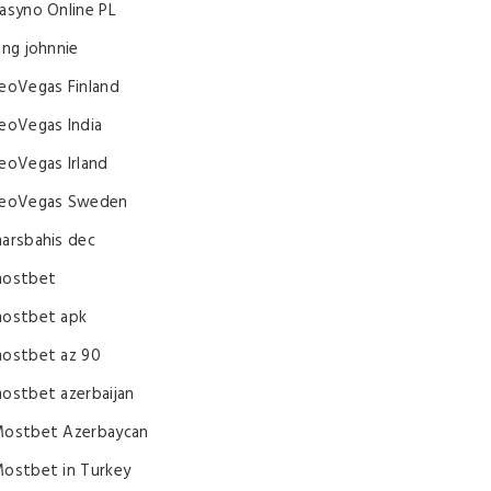
asyno Online PL
ing johnnie
eoVegas Finland
eoVegas India
eoVegas Irland
eoVegas Sweden
arsbahis dec
ostbet
ostbet apk
ostbet az 90
ostbet azerbaijan
ostbet Azerbaycan
ostbet in Turkey