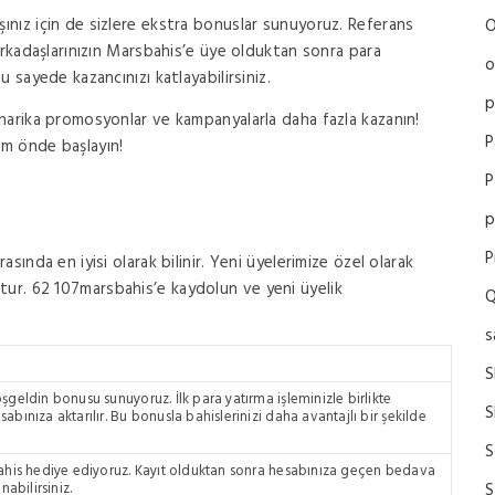
ınız için de sizlere ekstra bonuslar sunuyoruz. Referans
O
 Arkadaşlarınızın Marsbahis’e üye olduktan sonra para
o
u sayede kazancınızı katlayabilirsiniz.
p
 harika promosyonlar ve kampanyalarla daha fazla kazanın!
P
ım önde başlayın!
P
p
P
asında en iyisi olarak bilinir. Yeni üyelerimize özel olarak
tur. 62 107marsbahis’e kaydolun ve yeni üyelik
Q
s
S
geldin bonusu sunuyoruz. İlk para yatırma işleminizle birlikte
S
ınıza aktarılır. Bu bonusla bahislerinizi daha avantajlı bir şekilde
S
ahis hediye ediyoruz. Kayıt olduktan sonra hesabınıza geçen bedava
abilirsiniz.
S