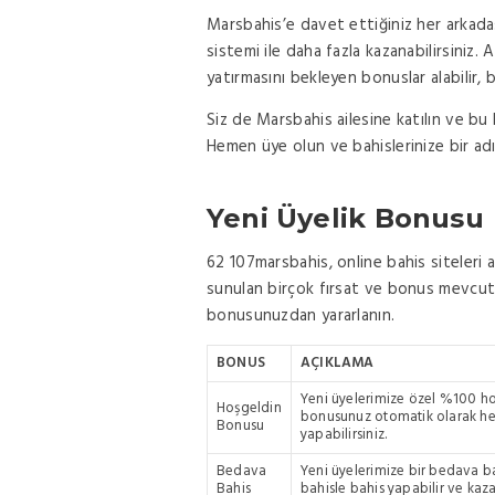
Marsbahis’e davet ettiğiniz her arkadaş
sistemi ile daha fazla kazanabilirsiniz.
yatırmasını bekleyen bonuslar alabilir, b
Siz de Marsbahis ailesine katılın ve bu
Hemen üye olun ve bahislerinize bir ad
Yeni Üyelik Bonusu
62 107marsbahis, online bahis siteleri ar
sunulan birçok fırsat ve bonus mevcut
bonusunuzdan yararlanın.
BONUS
AÇIKLAMA
Yeni üyelerimize özel %100 hoş
Hoşgeldin
bonusunuz otomatik olarak hesab
Bonusu
yapabilirsiniz.
Bedava
Yeni üyelerimize bir bedava b
Bahis
bahisle bahis yapabilir ve kazan