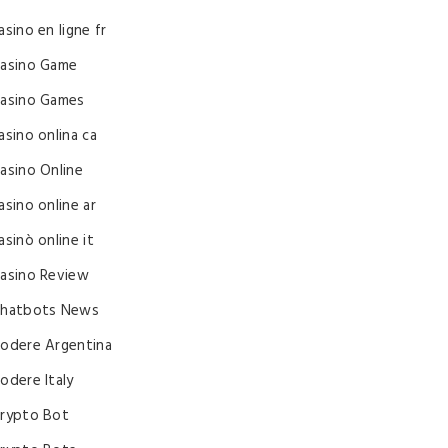
asino en ligne fr
asino Game
asino Games
asino onlina ca
asino Online
asino online ar
asinò online it
asino Review
hatbots News
odere Argentina
odere Italy
rypto Bot