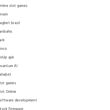
nline slot games
nwin
agbet brazil
aribahis
ark
inco
inUp apk
uantum AI
ahabet
lot games
lot Online
oftware development
tock Firmware