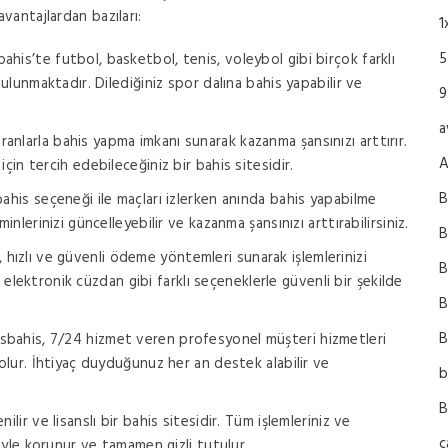
antajlardan bazıları:
1
5
ahis’te futbol, basketbol, tenis, voleybol gibi birçok farklı
ulunmaktadır. Dilediğiniz spor dalına bahis yapabilir ve
9
a
anlarla bahis yapma imkanı sunarak kazanma şansınızı arttırır.
A
in tercih edebileceğiniz bir bahis sitesidir.
B
 bahis seçeneği ile maçları izlerken anında bahis yapabilme
nlerinizi güncelleyebilir ve kazanma şansınızı arttırabilirsiniz.
B
hızlı ve güvenli ödeme yöntemleri sunarak işlemlerinizi
B
i, elektronik cüzdan gibi farklı seçeneklerle güvenli bir şekilde
B
B
rsbahis, 7/24 hizmet veren profesyonel müşteri hizmetleri
olur. İhtiyaç duyduğunuz her an destek alabilir ve
b
B
nilir ve lisanslı bir bahis sitesidir. Tüm işlemleriniz ve
c
riyle korunur ve tamamen gizli tutulur.