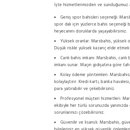
İşte hizmetlerimizden ve sunduğumuz av
Geniş spor bahisleri seçeneği: Marsb
spor dalı için yüzlerce bahis seçeneği b
heyecanını doruklarda yaşayabilirsiniz.
Yüksek oranlar: Marsbahis, yüksek or
Düşük riskle yüksek kazanç elde etmek iç
Canlı bahis imkanı: Marsbahis, canlı
imkanı sunar. Maçın gidişatına göre tahmi
Kolay ödeme yöntemleri: Marsbahis, 
kolaylaştırır. Kredi kartı, banka havales
para yatırabilir ve çekebilirsiniz.
Profesyonel müşteri hizmetleri: Ma
ekibiyle her türlü sorunuzda yanınızda 
sorunlarınızı çözebilirsiniz.
Güvenilir ve lisanslı: Marsbahis, güve
bilgileriniz en yüksek güvenlik önlemle