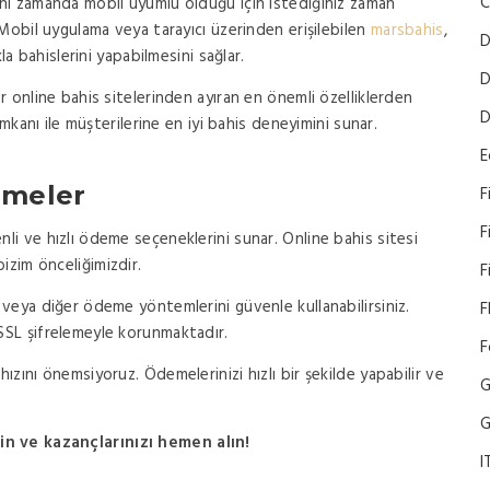
C
ynı zamanda mobil uyumlu olduğu için istediğiniz zaman
 Mobil uygulama veya tarayıcı üzerinden erişilebilen
marsbahis
,
D
kla bahislerini yapabilmesini sağlar.
D
r online bahis sitelerinden ayıran en önemli özelliklerden
D
 imkanı ile müşterilerine en iyi bahis deneyimini sunar.
E
emeler
F
F
li ve hızlı ödeme seçeneklerini sunar. Online bahis sitesi
izim önceliğimizdir.
F
 veya diğer ödeme yöntemlerini güvenle kullanabilirsiniz.
F
SSL şifrelemeyle korunmaktadır.
F
ızını önemsiyoruz. Ödemelerinizi hızlı bir şekilde yapabilir ve
G
G
n ve kazançlarınızı hemen alın!
I