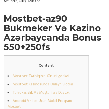
Az: Indir, Giriş, Aviator
Mostbet-az90
Bukmeker Və Kazino
Azərbaycanda Bonus
550+250fs
Content
Mostbet Tətbiqinin Xüsusiyyətləri
Mostbet Kazinosunda Onlayn Slotlar
Təhlükəsizlik Və Müştərilərə Dəstək
Android Və İos Üçün Mobil Proqram
Mosbet