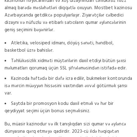
kazinonun həyəcanından və xoş dizaynından təhlükəsiz həzz
almaq barədə məsləhətləri diqqətlə oxuyun. Mostbet kazinosu
Azərbaycanda getdikcə populyarlaşır. Ziyarətçilər cəlbedici
dizaynı və nüfuzlu və etibarlı satıcıların qumar əyləncələrinin
geniş seçimini bəyənirlər.
Atletika, velosiped idmanı, döyüş sənəti, həndbol,
basketbol üzrə bahislər.
Təhlükəsizlik xidməti müştərilərin daxil etdiyi bütün şəxsi
məlumatları qorumaq üçün SSL şifrələməsindən istifadə edir.
Kazinoda həftədə bir dəfə icra edilir, bukmeker kontorunda
isə mərcin müəyyən hissəsini vaxtından əvvəl götürmək şansı
var.
Saytda bir promosyon kodu daxil etməli və hər bir
qeydiyyat seçimi üçün bonus seçməlisiniz.
Bu, müasir kazinodur və ilk tanışlıqdan sizi qumar və əyləncə
dünyasına qərq etməyə qadirdir. 2023-cü ildə həqiqətən