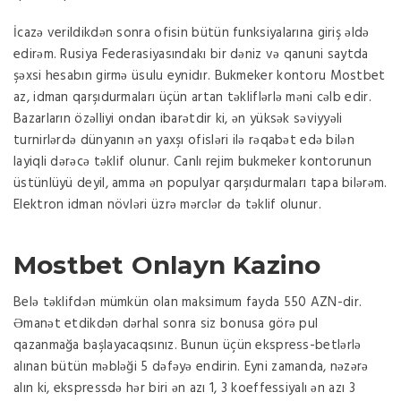
İcazə verildikdən sonra ofisin bütün funksiyalarına giriş əldə
edirəm. Rusiya Federasiyasındakı bir dəniz və qanuni saytda
şəxsi hesabın girmə üsulu eynidır. Bukmeker kontoru Mostbet
az, idman qarşıdurmaları üçün artan təkliflərlə məni cəlb edir.
Bazarların özəlliyi ondan ibarətdir ki, ən yüksək səviyyəli
turnirlərdə dünyanın ən yaxşı ofisləri ilə rəqabət edə bilən
layiqli dərəcə təklif olunur. Canlı rejim bukmeker kontorunun
üstünlüyü deyil, amma ən populyar qarşıdurmaları tapa bilərəm.
Elektron idman növləri üzrə mərclər də təklif olunur.
Mostbet Onlayn Kazino
Belə təklifdən mümkün olan maksimum fayda 550 AZN-dir.
Əmanət etdikdən dərhal sonra siz bonusa görə pul
qazanmağa başlayacaqsınız. Bunun üçün ekspress-betlərlə
alınan bütün məbləği 5 dəfəyə endirin. Eyni zamanda, nəzərə
alın ki, ekspressdə hər biri ən azı 1, 3 koeffessiyalı ən azı 3