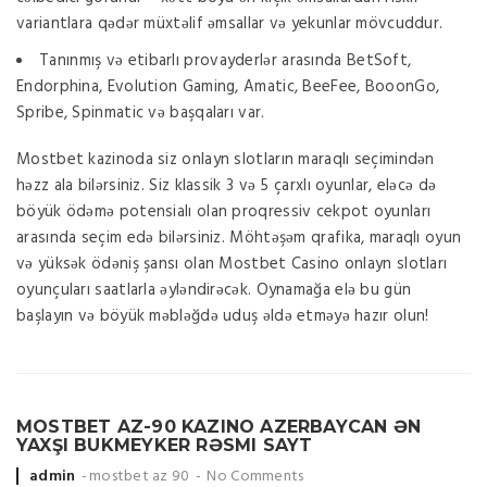
variantlara qədər müxtəlif əmsallar və yekunlar mövcuddur.
Tanınmış və etibarlı provayderlər arasında BetSoft,
Endorphina, Evolution Gaming, Amatic, BeeFee, BooonGo,
Spribe, Spinmatic və başqaları var.
Mostbet kazinoda siz onlayn slotların maraqlı seçimindən
həzz ala bilərsiniz. Siz klassik 3 və 5 çarxlı oyunlar, eləcə də
böyük ödəmə potensialı olan proqressiv cekpot oyunları
arasında seçim edə bilərsiniz. Möhtəşəm qrafika, maraqlı oyun
və yüksək ödəniş şansı olan Mostbet Casino onlayn slotları
oyunçuları saatlarla əyləndirəcək. Oynamağa elə bu gün
başlayın və böyük məbləğdə uduş əldə etməyə hazır olun!
MOSTBET AZ-90 KAZINO AZERBAYCAN ƏN
YAXŞI BUKMEYKER RƏSMI SAYT
Posted
admin
mostbet az 90
No Comments