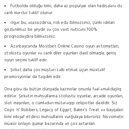
Futbolda olduğu kimi, daha az populyar olan hadisələrə də
canlı mərclər təklif olunur.
Əgər bu, əsassızdırsa, risk edə bilməzsiniz, çünki idman
gözlənilməz bir şeydir və çox vaxt nəticəni 100%
proqnozlaşdıra bilməzsiniz.
Azərbaycanda Mostbet Online Casino oyun avtomatları,
stolüstü oyunlar və canlı diler oyunları daxil olmaqla, geniş
oyun seçimi təklif edir.
Şirkət daha çox müştəri cəlb etmək üçün müxtəlif
promosyonlar da təqdim edir.
Ona görə də bütün dünyada kazinolar onunla fəal əməkdaşlıq
edirlər. Şirkətin məhsullarına stolüstü oyunlar, arcade oyunları,
slot maşınları, o cümlədən mütərəqqi cekpotlar daxildir. Siz
Cops ‘n’ Robbers, Legacy of Egypt, Baker’s Treat və başqaları
kimi inkişaf etdirici məhsullarını vurğulaya bilərsiniz. Novomatic
müasir onlayn qumar bazarında ən çox axtarılan