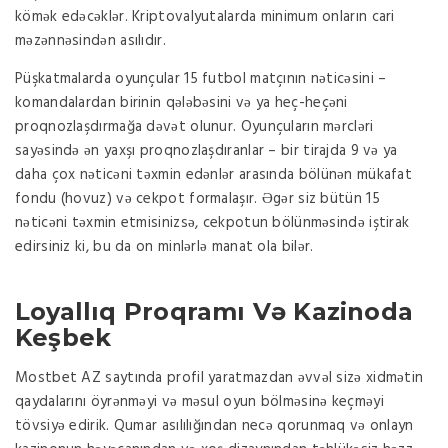
kömək edəcəklər. Kriptovalyutalarda minimum onların cari
məzənnəsindən asılıdır.
Püşkatmalarda oyunçular 15 futbol matçının nəticəsini –
komandalardan birinin qələbəsini və ya heç-heçəni
proqnozlaşdırmağa dəvət olunur. Oyunçuların mərcləri
sayəsində ən yaxşı proqnozlaşdıranlar – bir tirajda 9 və ya
daha çox nəticəni təxmin edənlər arasında bölünən mükafat
fondu (hovuz) və cekpot formalaşır. Əgər siz bütün 15
nəticəni təxmin etmisinizsə, cekpotun bölünməsində iştirak
edirsiniz ki, bu da on minlərlə manat ola bilər.
Loyallıq Proqramı Və Kazinoda
Keşbek
Mostbet AZ saytında profil yaratmazdan əvvəl sizə xidmətin
qaydalarını öyrənməyi və məsul oyun bölməsinə keçməyi
tövsiyə edirik. Qumar asılılığından necə qorunmaq və onlayn