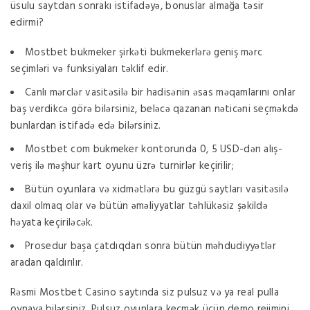
üsulu saytdan sonrakı istifadəyə, bonuslar almağa təsir
edirmi?
Mostbet bukmeker şirkəti bukmekerlərə geniş mərc
seçimləri və funksiyaları təklif edir.
Canlı mərclər vasitəsilə bir hadisənin əsas məqamlarını onlar
baş verdikcə görə bilərsiniz, beləcə qazanan nəticəni seçməkdə
bunlardan istifadə edə bilərsiniz.
Mostbet com bukmeker kontorunda 0, 5 USD-dən alış-
veriş ilə məşhur kart oyunu üzrə turnirlər keçirilir;
Bütün oyunlara və xidmətlərə bu güzgü saytları vasitəsilə
daxil olmaq olar və bütün əməliyyatlar təhlükəsiz şəkildə
həyata keçiriləcək.
Prosedur başa çatdıqdan sonra bütün məhdudiyyətlər
aradan qaldırılır.
Rəsmi Mostbet Casino saytında siz pulsuz və ya real pulla
oynaya bilərsiniz. Pulsuz oyunlara keçmək üçün demo rejimini