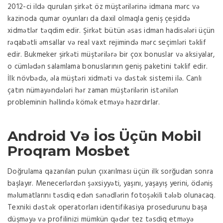
2012-ci ildə qurulan şirkət öz müştərilərinə idmana mərc və
kazinoda qumar oyunları da daxil olmaqla geniş çeşiddə
xidmətlər təqdim edir. Şirkət bütün əsas idman hadisələri üçün
rəqabətli əmsallar və real vaxt rejimində mərc seçimləri təklif
edir. Bukmeker şirkəti müştərilərə bir çox bonuslar və aksiyalar,
o cümlədən salamlama bonuslarının geniş paketini təklif edir.
İlk növbədə, əla müştəri xidməti və dəstək sistemi ilə. Canlı
çatın nümayəndələri hər zaman müştərilərin istənilən
probleminin həllində kömək etməyə hazırdırlar.
Android Və İos Üçün Mobil
Proqram Mosbet
Doğrulama qazanılan pulun çıxarılması üçün ilk sorğudan sonra
başlayır. Menecerlərdən şəxsiyyəti, yaşını, yaşayış yerini, ödəniş
məlumatlarını təsdiq edən sənədlərin fotoşəkili tələb olunacaq.
Texniki dəstək operatorları identifikasiya prosedurunu başa
düşməyə və profilinizi mümkün qədər tez təsdiq etməyə