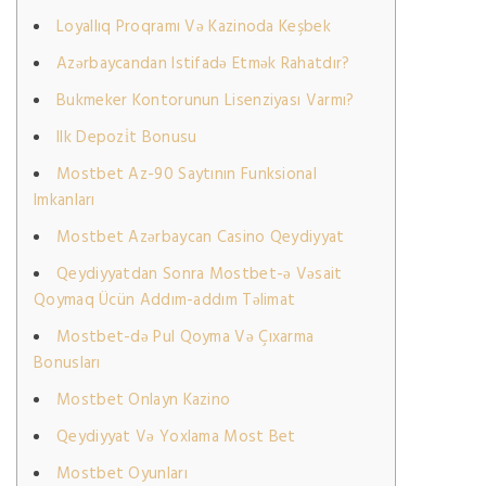
Loyallıq Proqramı Və Kazinoda Keşbek
Azərbaycandan Istifadə Etmək Rahatdır?
Bukmeker Kontorunun Lisenziyası Varmı?
Ilk Depozi̇t Bonusu
Mostbet Az-90 Saytının Funksional
Imkanları
Mostbet Azərbaycan Casino Qeydiyyat
Qeydiyyatdan Sonra Mostbet-ə Vəsait
Qoymaq Ücün Addım-addım Təlimat
Mostbet-də Pul Qoyma Və Çıxarma
Bonusları
Mostbet Onlayn Kazino
Qeydiyyat Və Yoxlama Most Bet
Mostbet Oyunları