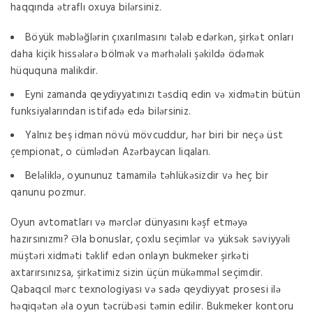
haqqında ətraflı oxuya bilərsiniz.
Böyük məbləğlərin çıxarılmasını tələb edərkən, şirkət onları
daha kiçik hissələrə bölmək və mərhələli şəkildə ödəmək
hüququna malikdir.
Eyni zamanda qeydiyyatınızı təsdiq edin və xidmətin bütün
funksiyalarından istifadə edə bilərsiniz.
Yalnız beş idman növü mövcuddur, hər biri bir neçə üst
çempionat, o cümlədən Azərbaycan liqaları.
Beləliklə, oyununuz tamamilə təhlükəsizdir və heç bir
qanunu pozmur.
Oyun avtomatları və mərclər dünyasını kəşf etməyə
hazırsınızmı? Əla bonuslar, çoxlu seçimlər və yüksək səviyyəli
müştəri xidməti təklif edən onlayn bukmeker şirkəti
axtarırsınızsa, şirkətimiz sizin üçün mükəmməl seçimdir.
Qabaqcıl mərc texnologiyası və sadə qeydiyyat prosesi ilə
həqiqətən əla oyun təcrübəsi təmin edilir. Bukmeker kontoru