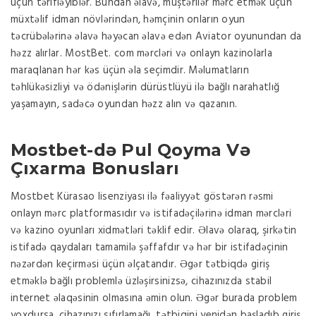
üçün tərifləyiblər. Bundan əlavə, müştərilər mərc etmək üçün
müxtəlif idman növlərindən, həmçinin onların oyun
təcrübələrinə əlavə həyəcan əlavə edən Aviator oyunundan da
həzz alırlar. MostBet. com mərcləri və onlayn kazinolarla
maraqlanan hər kəs üçün əla seçimdir. Məlumatların
təhlükəsizliyi və ödənişlərin dürüstlüyü ilə bağlı narahatlığ
yaşamayın, sadəcə oyundan həzz alın və qazanın.
Mostbet-də Pul Qoyma Və
Çıxarma Bonusları
Mostbet Kürasao lisenziyası ilə fəaliyyət göstərən rəsmi
onlayn mərc platformasıdır və istifadəçilərinə idman mərcləri
və kazino oyunları xidmətləri təklif edir. Əlavə olaraq, şirkətin
istifadə qaydaları tamamilə şəffafdır və hər bir istifadəçinin
nəzərdən keçirməsi üçün əlçatandır. Əgər tətbiqdə giriş
etməklə bağlı problemlə üzləşirsinizsə, cihazınızda stabil
internet əlaqəsinin olmasına əmin olun. Əgər burada problem
yoxdursa, cihazınızı sıfırlamağı, tətbiqini yenidən başladıb giriş