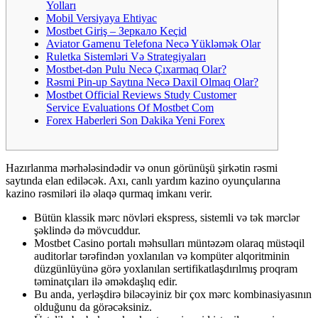
Yolları
Mobil Versiyaya Ehtiyac
Mostbet Giriş – Зеркало Keçid
Aviator Gamenu Telefona Necə Yükləmək Olar
Ruletka Sistemləri Və Strategiyaları
Mostbet-dən Pulu Necə Çıxarmaq Olar?
Rəsmi Pin-up Saytına Necə Daxil Olmaq Olar?
Mostbet Official Reviews Study Customer
Service Evaluations Of Mostbet Com
Forex Haberleri Son Dakika Yeni Forex
Hazırlanma mərhələsindədir və onun görünüşü şirkətin rəsmi
saytında elan ediləcək. Axı, canlı yardım kazino oyunçularına
kazino rəsmiləri ilə əlaqə qurmaq imkanı verir.
Bütün klassik mərc növləri ekspress, sistemli və tək mərclər
şəklində də mövcuddur.
Mostbet Casino portalı məhsulları müntəzəm olaraq müstəqil
auditorlar tərəfindən yoxlanılan və kompüter alqoritminin
düzgünlüyünə görə yoxlanılan sertifikatlaşdırılmış proqram
təminatçıları ilə əməkdaşlıq edir.
Bu anda, yerləşdirə biləcəyiniz bir çox mərc kombinasiyasının
olduğunu da görəcəksiniz.