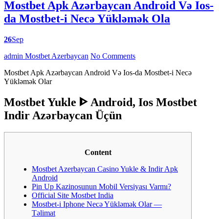
Mostbet Apk Azərbaycan Android Və Ios-
da Mostbet-i Necə Yükləmək Ola
26
Sep
Posted
admin
Mostbet Azerbaycan
No Comments
by
Mostbet Apk Azərbaycan Android Və Ios-da Mostbet-i Necə
Yükləmək Olar
Mostbet Yukle ᐈ Android, Ios Mostbet
Indir Azərbaycan Üçün
Content
Mostbet Azerbaycan Casino Yukle & Indir Apk
Android
Pin Up Kazinosunun Mobil Versiyası Varmı?
Official Site Mostbet India
Mostbet-i Iphone Necə Yükləmək Olar —
Təlimat