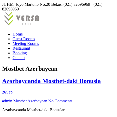
Jl. HM. Joyo Martono No.20 Bekasi
(021) 82696969 - (021)
82696969
Home
Guest Rooms
Meeting Rooms
Restaurant
Booking
Contact
Mostbet Azerbaycan
Azərbaycanda Mostbet-dəki Bonusla
26
Sep
Posted
admin
Mostbet Azerbaycan
No Comments
by
Azərbaycanda Mostbet-dəki Bonuslar