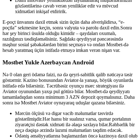
Daim innovativ yeniliklərdən faydalanaraq müştərilərimizin
gözləntilərinə cavab verən yeniliklər edir və mövcud
xidmətləri inkişaf etdiririk.
E-poçt ünvanını daxil etmək sizin üçün daha əlverişlidirsə, “e-
poçtla” sekmesine keçin, sonra valyuta və parolu daxil edin.Sonra
hər şey birinci üsulda olduğu kimidir – qaydaları oxumalı,
razılığınızı təsdiqləməlisiniz. Sağdakı qeydiyyat pəncərəsində
məşhur sosial şəbəkələrdən birini seçməyə və ondan Mostbet-də
hesab yaratmaq üçün istifadə etməyə imkan verən nişan var.
Mostbet Yukle Azerbaycan Android
Nə 0 olan geri ödəmə faizi, nə də qeyri-sabitlik qalib nəticəyə təsir
göstərmir. Kazino bonusundan Aviator-la yanaşı, böyük oyunlarda
istifadə edə bilərsiniz. Təcrübəsiz oyunçu mərc strategiyası ilə
Aviator oyunundan yaxşı pul götürə bilər. Mostbet-də qeydiyyatı
tamamladıqdan sonra minimum 3 AZN depozit qoymalısınız. Daha
sonra isə Mostbet Aviator oynayaraq uduşlar qazana bilərsiniz.
Mərcün ölçüsü və digər vacib məlumatlar təsvirdə
göstərilmişdir.Hər hansı bir sualınız varsa, qumar portalının
ziyarətçisi dəstək xidməti ilə əlaqə saxlaya bilər.Rəhbərlik bir
neçə dəqiqə ərzində lazımi məlumatları təqdim edəcək.
Ödəniş əməliyyatlarına başlamazdan öncə kazinoya daxil olub