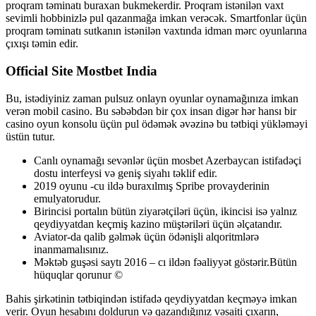
proqram təminatı buraxan bukmekerdir. Proqram istənilən vaxt
sevimli hobbinizlə pul qazanmağa imkan verəcək. Smartfonlar üçün
proqram təminatı sutkanın istənilən vaxtında idman mərc oyunlarına
çıxışı təmin edir.
Official Site Mostbet India
Bu, istədiyiniz zaman pulsuz onlayn oyunlar oynamağınıza imkan
verən mobil casino. Bu səbəbdən bir çox insan digər hər hansı bir
casino oyun konsolu üçün pul ödəmək əvəzinə bu tətbiqi yükləməyi
üstün tutur.
Canlı oynamağı sevənlər üçün mosbet Azerbaycan istifadəçi
dostu interfeysi və geniş siyahı təklif edir.
2019 oyunu -cu ildə buraxılmış Spribe provayderinin
emulyatorudur.
Birincisi portalın bütün ziyarətçiləri üçün, ikincisi isə yalnız
qeydiyyatdan keçmiş kazino müştəriləri üçün əlçatandır.
Aviator-da qalib gəlmək üçün ödənişli alqoritmlərə
inanmamalısınız.
Məktəb guşəsi saytı 2016 – cı ildən fəaliyyət göstərir.Bütün
hüquqlar qorunur ©
Bahis şirkətinin tətbiqindən istifadə qeydiyyatdan keçməyə imkan
verir. Oyun hesabını doldurun və qazandığınız vəsaiti çıxarın,