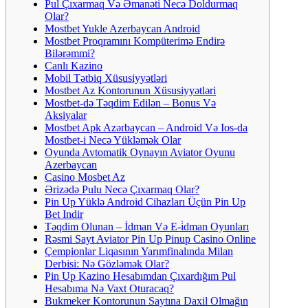
Pul Çıxarmaq Və Əmanəti Necə Doldurmaq
Olar?
Mostbet Yukle Azerbaycan Android
Mostbet Proqramını Kompüterimə Endirə
Bilərəmmi?
Canlı Kazino
Mobil Tətbiq Xüsusiyyətləri
Mostbet Az Kontorunun Xüsusiyyətləri
Mostbet-də Təqdim Edilən – Bonus Və
Aksiyalar
Mostbet Apk Azərbaycan – Android Və Ios-da
Mostbet-i Necə Yükləmək Olar
Oyunda Avtomatik Oynayın Aviator Oyunu
Azerbaycan
Casino Mosbet Az
Ərizədə Pulu Necə Çıxarmaq Olar?
Pin Up Yüklə Android Cihazları Üçün Pin Up
Bet Indir
Təqdim Olunan – İdman Və E-i̇dman Oyunları
Rəsmi Sayt Aviator Pin Up Pinup Casino Online
Çempionlar Liqasının Yarımfinalında Milan
Derbisi: Nə Gözləmək Olar?
Pin Up Kazino Hesabımdan Çıxardığım Pul
Hesabıma Nə Vaxt Oturacaq?
Bukmeker Kontorunun Saytına Daxil Olmağın