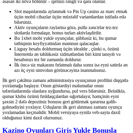
əsasən iki növə bölünür – qırmızı rəngli və qara olanlar.
Slot maşınlarında əylənmək və Pin Up casino az mərc etmək
üçün mobil cihazlar üçün müxtəlif variantlardan istifadə edə
bilərsiniz.
Aktiv oyunçuların rəylərinə görə, pullu zəncirlər tez-tez
slotlarda formalaşır, bonus turları aktivləşdirilir.
Bu 1xbet mobi yukle oyunçular, şübhəsiz ki, bu qumar
tətbiqinin keyfiyyətindən məmnun qalacaqlar.
Liqpay hesabı doldurmaq üçün idealdır , çünki o, özünü
İnternetdə ən təhlükəsiz xidmətlərdən biri kimi tanıyıb və
hesabınızı tez bir zamanda doldurur.
İlk öncə siz makaranı fırlatmalı daha sonra isə eyni sətirdə ən
azı üç eyni simvolun görünəcəyinə inanmalısınız.
İlk geri çəkilmə zamanı administrasiya oyunçunun profilini diqqətlə
yoxlamağa başlayır. Onun göstərdiyi məlumatlar onun
təfərrüatlarında olanlara uyğundursa, pul verə bilərsiniz. Beləliklə,
qumar klubu özünü fırıldaqçılardan sığortalayır, həmçinin eyni
şəxsin 2 dəfə depozitsiz bonusu geri götürmək qərarına gəlib-
gəlmədiyini yoxlayır. Uduşların ilk geri alınması zamanı oyunçu
yoxlamadan keçməlidir. Mobil versiyaya eynilə veb-sayta daxil
olduğunuz kimi daxil olursunuz.
Kazino Oyunları Giris Yukle Bonusla