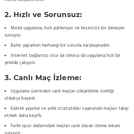
2. Hızlı ve Sorunsuz:
Mobil uygulama, hızlı yükleniyor ve kesintisiz bir deneyim
sunuyor.
Bahis yaparken herhangi bir sorunla karşılaşmadım.
İnternet bağlantısı olsa da olmasa da uygulama hızlı bir
şekilde çalışıyor.
3. Canlı Maç İzleme:
Uygulama üzerinden canlı maçları izleyebilme özelliği
oldukça başarılı.
Kaliteli yayınlar ve anlık istatistikler sayesinde maçları takip
etmek daha keyifli.
Farklı spor dallarındaki maçları canlı olarak izleme imkanı
sunuyor.