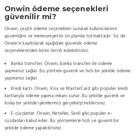
Onwin ödeme seçenekleri
güvenilir mi?
Onwin, çeşitli ödeme seçenekleri sunarak kullanıcılarının
güvenliğini ve memnuniyetini ön planda tutmaktadır. Siz de
Onwin’e kaydolarak aşağıdaki güvenilir ödeme
seçeneklerinden birini tercih edebilirsiniz:
Banka transferi: Onwin, banka transferi ile ödeme
yapmanızı sağlar. Bu yöntem güvenli ve hızlı bir şekilde ödeme
yapmanızı sağlar.
Kredi kartı: Onwin, Visa ve MasterCard gibi popüler kredi
kartlarıyla ödeme yapma imkanı sunar. Bu şekilde güvenli ve
kolay bir şekilde işlemlerinizi gerçekleştirebilirsiniz.
E-cüzdanlar: Onwin, Neteller, Skrill gibi popüler e-
cüzdanları kabul eder. Bu yöntemlerle hızlı ve güvenli bir
şekilde ödeme yapabilirsiniz.