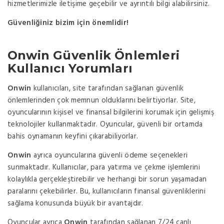
hizmetlerimizle iletişime geçebilir ve ayrıntılı bilgi alabilirsiniz.
Güvenliğiniz bizim için önemlidir!
Onwin Güvenlik Önlemleri
Kullanıcı Yorumları
Onwin
kullanıcıları, site tarafından sağlanan güvenlik
önlemlerinden çok memnun olduklarını belirtiyorlar. Site,
oyuncularının kişisel ve finansal bilgilerini korumak için gelişmiş
teknolojiler kullanmaktadır. Oyuncular, güvenli bir ortamda
bahis oynamanın keyfini çıkarabiliyorlar.
Onwin
ayrıca oyuncularına güvenli ödeme seçenekleri
sunmaktadır. Kullanıcılar, para yatırma ve çekme işlemlerini
kolaylıkla gerçekleştirebilir ve herhangi bir sorun yaşamadan
paralarını çekebilirler. Bu, kullanıcıların finansal güvenliklerini
sağlama konusunda büyük bir avantajdır.
Oyuncular ayrıca
Onwin
tarafından sağlanan 7/24 canlı