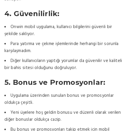
4. Güvenilirlik:
Onwin mobil uygulama, kullanıcı bilgilerini güvenli bir
şekilde saklıyor.
Para yatırma ve çekme işlemlerinde herhangi bir sorunla
karşılaşmadım.
Diğer kullanıcıların yaptığı yorumlar da güvenilir ve kaliteli
bir bahis sitesi olduğunu doğruluyor.
5. Bonus ve Promosyonlar:
Uygulama üzerinden sunulan bonus ve promosyonlar
oldukça çeşitli.
Yeni üyelere hoş geldin bonusu ve düzenli olarak verilen
diğer bonuslar oldukça cazip.
Bu bonus ve promosyonları takip etmek için mobil