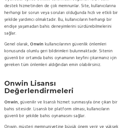
destek hizmetinden de çok memnunlar. Site, kullanıcılarına
herhangi bir sorun veya soruları olduğunda hızlı ve etkili bir
şekilde yardımcı olmaktadır. Bu, kullanıcıların herhangi bir
endişe yaşamadan bahis deneyimlerini sürdürebilmelerini
sağlar.
Genel olarak,
Onwin
kullanıcılarının güvenlik önlemleri
konusunda olumlu geri bildirimleri bulunmaktadır. Sitenin
güvenli bir ortamda bahis oynamanın keyfini çıkarmanız için
gereken tüm önlemleri aldığından emin olabilirsiniz.
Onwin Lisansı
Değerlendirmeleri
Onwin
, güvenilir ve lisanslı hizmet sunmasıyla öne çıkan bir
bahis sitesidir. Lisanslı bir platform olması, kullanıcıların
güvenli bir şekilde bahis oynamasını sağlar.
Onwin, müşteri memnuniyetine büyük önem verir ve yüksek