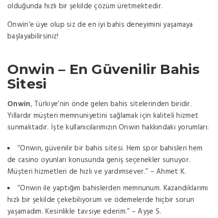
olduğunda hızlı bir şekilde çözüm üretmektedir.
Onwin’e üye olup siz de en iyi bahis deneyimini yaşamaya
başlayabilirsiniz!
Onwin – En Güvenilir Bahis
Sitesi
Onwin
, Türkiye’nin önde gelen bahis sitelerinden biridir.
Yıllardır müşteri memnuniyetini sağlamak için kaliteli hizmet
sunmaktadır. İşte kullanıcılarımızın Onwin hakkındaki yorumları:
“Onwin, güvenilir bir bahis sitesi. Hem spor bahisleri hem
de casino oyunları konusunda geniş seçenekler sunuyor.
Müşteri hizmetleri de hızlı ve yardımsever.” – Ahmet K.
“Onwin ile yaptığım bahislerden memnunum. Kazandıklarımı
hızlı bir şekilde çekebiliyorum ve ödemelerde hiçbir sorun
yaşamadım. Kesinlikle tavsiye ederim.” – Ayşe S.