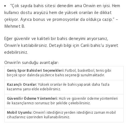
“Çok sayıda bahis sitesi denedim ama Onwin en iyisi. Hem
kullanıcı dostu arayüzü hem de yüksek oranları ile dikkat
çekiyor. Ayrıca bonus ve promosyonlar da oldukça cazip.” –
Mehmet B.
Eğer güvenilir ve kaliteli bir bahis deneyimi arıyorsanız,
Onwin’e katılabilirsiniz. Detaylı bilgi için Canli bahis’u ziyaret
edebilirsiniz.
Onwin’in sunduğu avantajlar:
Geniş Spor Bahisleri Seçenekleri:
Futbol, basketbol, tenis gibi
birçok spor dalında yüzlerce bahis seçeneği sunulmaktadır.
Kazançlı Oranlar:
Yüksek oranlar ile bahis yaparak daha fazla
kazanma şansı elde edebilirsiniz.
Güvenilir Ödeme Yöntemleri:
Hızlı ve güvenilir ödeme yöntemleri
ile kazançlarınızı sorunsuz bir şekilde çekebilirsiniz.
Mobil Uyumlu:
Onwin’i istediğiniz yerden istediğiniz zaman mobil
cihazlarınız üzerinden kullanabilirsiniz.