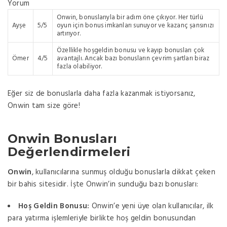
Yorum
Onwin, bonuslarıyla bir adım öne çıkıyor. Her türlü
Ayşe
5/5
oyun için bonus imkanları sunuyor ve kazanç şansınızı
artırıyor.
Özellikle hoşgeldin bonusu ve kayıp bonusları çok
Ömer
4/5
avantajlı. Ancak bazı bonusların çevrim şartları biraz
fazla olabiliyor.
Eğer siz de bonuslarla daha fazla kazanmak istiyorsanız,
Onwin tam size göre!
Onwin Bonusları
Değerlendirmeleri
Onwin
, kullanıcılarına sunmuş olduğu bonuslarla dikkat çeken
bir bahis sitesidir. İşte Onwin’in sunduğu bazı bonusları:
Hoş Geldin Bonusu:
Onwin’e yeni üye olan kullanıcılar, ilk
para yatırma işlemleriyle birlikte hoş geldin bonusundan