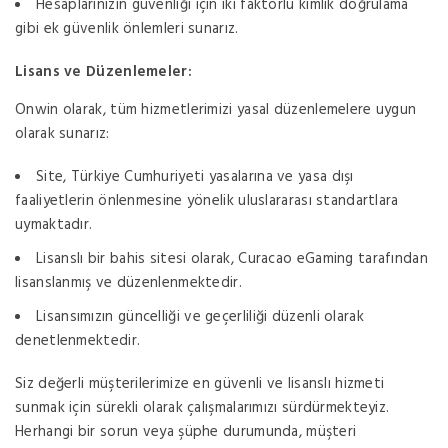
Hesaplarınızın güvenliği için iki faktörlü kimlik doğrulama
gibi ek güvenlik önlemleri sunarız.
Lisans ve Düzenlemeler:
Onwin olarak, tüm hizmetlerimizi yasal düzenlemelere uygun
olarak sunarız:
Site, Türkiye Cumhuriyeti yasalarına ve yasa dışı
faaliyetlerin önlenmesine yönelik uluslararası standartlara
uymaktadır.
Lisanslı bir bahis sitesi olarak, Curacao eGaming tarafından
lisanslanmış ve düzenlenmektedir.
Lisansımızın güncelliği ve geçerliliği düzenli olarak
denetlenmektedir.
Siz değerli müşterilerimize en güvenli ve lisanslı hizmeti
sunmak için sürekli olarak çalışmalarımızı sürdürmekteyiz.
Herhangi bir sorun veya şüphe durumunda, müşteri