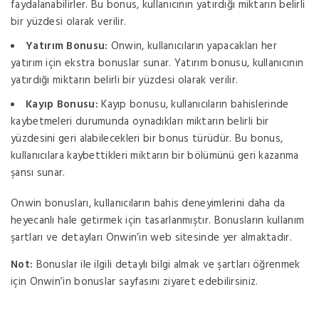
faydalanabilirler. Bu bonus, kullanıcının yatırdığı miktarın belirli
bir yüzdesi olarak verilir.
Yatırım Bonusu:
Onwin, kullanıcıların yapacakları her
yatırım için ekstra bonuslar sunar. Yatırım bonusu, kullanıcının
yatırdığı miktarın belirli bir yüzdesi olarak verilir.
Kayıp Bonusu:
Kayıp bonusu, kullanıcıların bahislerinde
kaybetmeleri durumunda oynadıkları miktarın belirli bir
yüzdesini geri alabilecekleri bir bonus türüdür. Bu bonus,
kullanıcılara kaybettikleri miktarın bir bölümünü geri kazanma
şansı sunar.
Onwin bonusları, kullanıcıların bahis deneyimlerini daha da
heyecanlı hale getirmek için tasarlanmıştır. Bonusların kullanım
şartları ve detayları Onwin’in web sitesinde yer almaktadır.
Not:
Bonuslar ile ilgili detaylı bilgi almak ve şartları öğrenmek
için Onwin’in bonuslar sayfasını ziyaret edebilirsiniz.