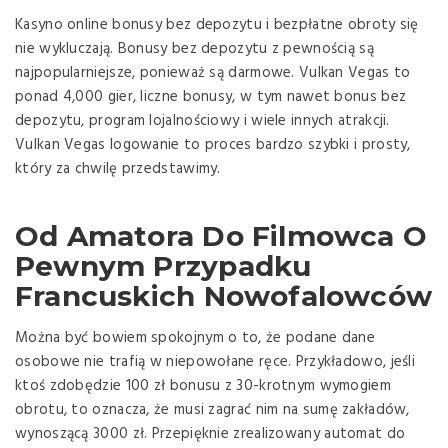
Kasyno online bonusy bez depozytu i bezpłatne obroty się
nie wykluczają. Bonusy bez depozytu z pewnością są
najpopularniejsze, ponieważ są darmowe. Vulkan Vegas to
ponad 4,000 gier, liczne bonusy, w tym nawet bonus bez
depozytu, program lojalnościowy i wiele innych atrakcji.
Vulkan Vegas logowanie to proces bardzo szybki i prosty,
który za chwilę przedstawimy.
Od Amatora Do Filmowca O
Pewnym Przypadku
Francuskich Nowofalowców
Można być bowiem spokojnym o to, że podane dane
osobowe nie trafią w niepowołane ręce. Przykładowo, jeśli
ktoś zdobędzie 100 zł bonusu z 30-krotnym wymogiem
obrotu, to oznacza, że musi zagrać nim na sumę zakładów,
wynoszącą 3000 zł. Przepięknie zrealizowany automat do