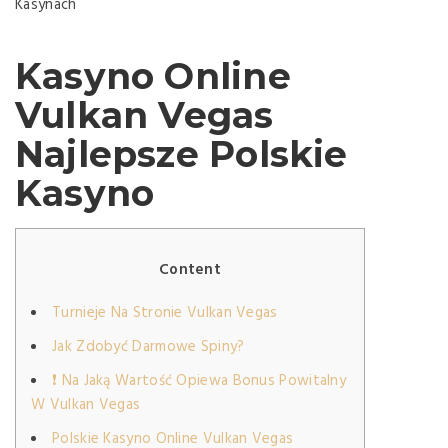
Kasynach
Kasyno Online
Vulkan Vegas ️
Najlepsze Polskie
Kasyno
Content
Turnieje Na Stronie Vulkan Vegas
Jak Zdobyć Darmowe Spiny?
❗ Na Jaką Wartość Opiewa Bonus Powitalny
W Vulkan Vegas
Polskie Kasyno Online Vulkan Vegas