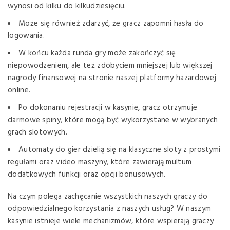
wynosi od kilku do kilkudziesięciu.
Może się również zdarzyć, że gracz zapomni hasła do
logowania.
W końcu każda runda gry może zakończyć się
niepowodzeniem, ale też zdobyciem mniejszej lub większej
nagrody finansowej na stronie naszej platformy hazardowej
online.
Po dokonaniu rejestracji w kasynie, gracz otrzymuje
darmowe spiny, które mogą być wykorzystane w wybranych
grach slotowych.
Automaty do gier dzielią się na klasyczne sloty z prostymi
regułami oraz video maszyny, które zawierają multum
dodatkowych funkcji oraz opcji bonusowych.
Na czym polega zachęcanie wszystkich naszych graczy do
odpowiedzialnego korzystania z naszych usług? W naszym
kasynie istnieje wiele mechanizmów, które wspierają graczy