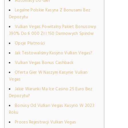
Automaty Do Gier
Legalne Polskie Kasyna Z Bonusami Bez
Depozytu
Vulkan Vegas Powitalny Pakiet Bonusowy:
390% Do 6 000 Zł I 150 Darmowych Spinów
Opcje Płatności
Jak Testowaliśmy Kasyno Vulkan Vegas?
Vulkan Vegas Bonus Cashback
Oferta Gier W Naszym Kasynie Vulkan
Vegas
Jakie Warunki Ma Ice Casino 25 Euro Bez
Depozytu?
Bonusy Od Vulkan Vegas Kasyno W 2023
Roku
Proces Rejestracji Vulkan Vegas