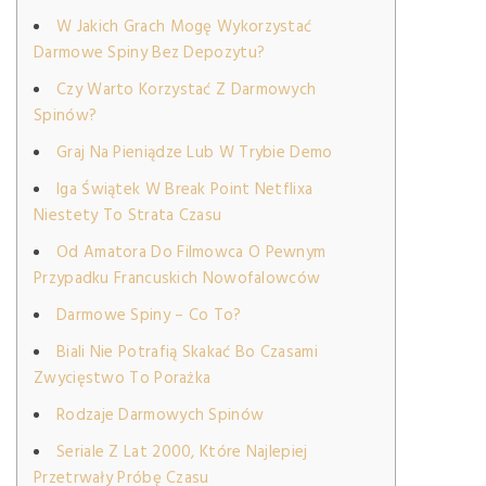
W Jakich Grach Mogę Wykorzystać
Darmowe Spiny Bez Depozytu?
Czy Warto Korzystać Z Darmowych
Spinów?
Graj Na Pieniądze Lub W Trybie Demo
Iga Świątek W Break Point Netflixa
Niestety To Strata Czasu
Od Amatora Do Filmowca O Pewnym
Przypadku Francuskich Nowofalowców
Darmowe Spiny – Co To?
Biali Nie Potrafią Skakać Bo Czasami
Zwycięstwo To Porażka
Rodzaje Darmowych Spinów
Seriale Z Lat 2000, Które Najlepiej
Przetrwały Próbę Czasu