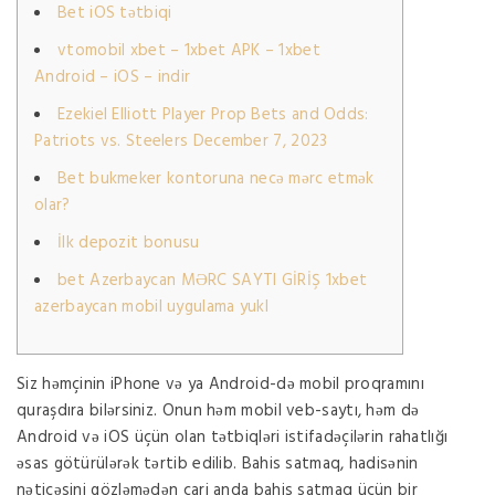
Bet iOS tətbiqi
vtomobil xbet – 1xbet APK – 1xbet
Android – iOS – indir
Ezekiel Elliott Player Prop Bets and Odds:
Patriots vs. Steelers December 7, 2023
Bet bukmeker kontoruna necə mərc etmək
olar?
İlk depozit bonusu
bet Azerbaycan MƏRC SAYTI GİRİŞ 1xbet
azerbaycan mobil uygulama yukl
Siz həmçinin iPhone və ya Android-də mobil proqramını
quraşdıra bilərsiniz. Onun həm mobil veb-saytı, həm də
Android və iOS üçün olan tətbiqləri istifadəçilərin rahatlığı
əsas götürülərək tərtib edilib. Bahis satmaq, hadisənin
nəticəsini gözləmədən cari anda bahis satmaq üçün bir