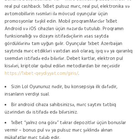
real pul cashback. 1xBet pulsuz mərc, real pul, elektronika və
avtomobillərin rəsmləri ilə mövcud oyunçular üçün
promosyonlar təşkil edin. Mobil proqramMərclər 1xBet
Android və iOS cihazları üçün nəzərdə tutulub. Proqramın
funksionallığı və dizaynı istifadəçilərin əsas saytda
gördüklərinə tam uyğun gəlir. Oyunçular 1xbet Azerbaijan
saytında mərc etdikləri vaxtdan asılı olaraq, işıq və ya qaranlıq
sxemdən istifadə edə bilərlər. Debet kartlar, elektron pul
kisələri, kriptolar qəbul edilən metodlardan bir neçəsidir
https://1xbet-qeydiyyat.com/giris/
.
Sizin Lol Oyununuz nədir, bu konsepsiya ilk dəfədir,
insanların verdiyi sual.
Bir android cihaza sahibsinizsə, mərc saytını tətbiq
üzərindən də istifadə edə bilərsiniz.
1xBet “yalnız ona görə” təkrar depozitlər üçün bonuslar
vermir – bonus pul və ya pulsuz mərc şəklində alınan
mükafatlar mərc tələb edir.