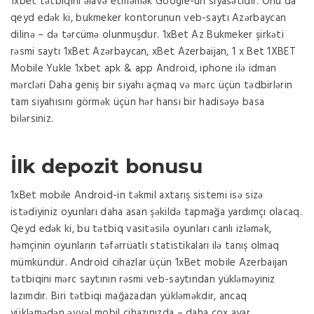
1xbet tətbiqini əlavə etməmək Google-un siyasətidir. Onu da
qeyd edək ki, bukmeker kontorunun veb-saytı Azərbaycan
dilinə – də tərcümə olunmuşdur. 1xBet Az Bukmeker şirkəti
rəsmi saytı 1xBet Azərbaycan, xBet Azerbaijan, 1 x Bet 1XBET
Mobile Yukle 1xbet apk & app Android, iphone ilə idman
mərcləri Daha geniş bir siyahı açmaq və mərc üçün tədbirlərin
tam siyahısını görmək üçün hər hansı bir hadisəyə basa
bilərsiniz.
İlk depozit bonusu
1xBet mobile Android-in təkmil axtarış sistemi isə sizə
istədiyiniz oyunları daha asan şəkildə tapmağa yardımçı olacaq.
Qeyd edək ki, bu tətbiq vasitəsilə oyunları canlı izləmək,
həmçinin oyunların təfərrüatlı statistikaları ilə tanış olmaq
mümkündür. Android cihazlar üçün 1xBet mobile Azerbaijan
tətbiqini mərc saytının rəsmi veb-saytından yükləməyiniz
lazımdır. Biri tətbiqi mağazadan yükləməkdir, ancaq
yükləmədən əvvəl mobil cihazınızda – daha çox ayar