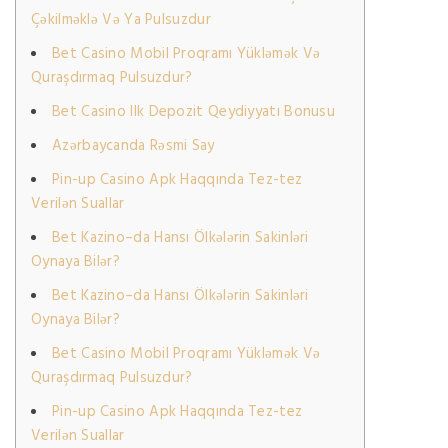
Çəkilməklə Və Ya Pulsuzdur
Bet Casino Mobil Proqramı Yükləmək Və
Quraşdırmaq Pulsuzdur?
Bet Casino Ilk Depozit Qeydiyyatı Bonusu
Azərbaycanda Rəsmi Say
Pin-up Casino Apk Haqqında Tez-tez
Verilən Suallar
Bet Kazino–da Hansı Ölkələrin Sakinləri
Oynaya Bilər?
Bet Kazino–da Hansı Ölkələrin Sakinləri
Oynaya Bilər?
Bet Casino Mobil Proqramı Yükləmək Və
Quraşdırmaq Pulsuzdur?
Pin-up Casino Apk Haqqında Tez-tez
Verilən Suallar