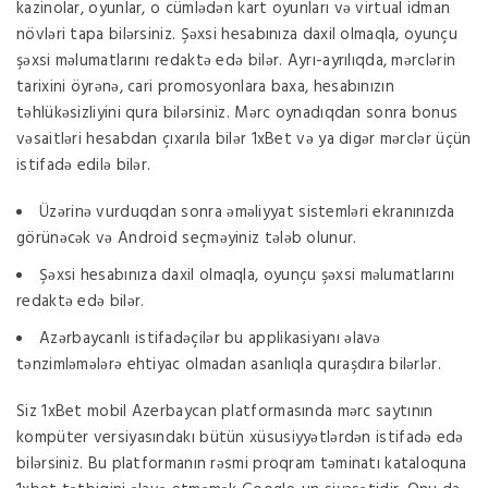
kazinolar, oyunlar, o cümlədən kart oyunları və virtual idman
növləri tapa bilərsiniz. Şəxsi hesabınıza daxil olmaqla, oyunçu
şəxsi məlumatlarını redaktə edə bilər. Ayrı-ayrılıqda, mərclərin
tarixini öyrənə, cari promosyonlara baxa, hesabınızın
təhlükəsizliyini qura bilərsiniz. Mərc oynadıqdan sonra bonus
vəsaitləri hesabdan çıxarıla bilər 1xBet və ya digər mərclər üçün
istifadə edilə bilər.
Üzərinə vurduqdan sonra əməliyyat sistemləri ekranınızda
görünəcək və Android seçməyiniz tələb olunur.
Şəxsi hesabınıza daxil olmaqla, oyunçu şəxsi məlumatlarını
redaktə edə bilər.
Azərbaycanlı istifadəçilər bu applikasiyanı əlavə
tənzimləmələrə ehtiyac olmadan asanlıqla quraşdıra bilərlər.
Siz 1xBet mobil Azerbaycan platformasında mərc saytının
kompüter versiyasındakı bütün xüsusiyyətlərdən istifadə edə
bilərsiniz. Bu platformanın rəsmi proqram təminatı kataloquna