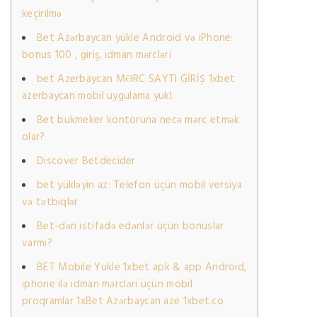
keçirilmə
Bet Azərbaycan yükle Android və iPhone:
bonus 100 , giriş, idman mərcləri
bet Azerbaycan MƏRC SAYTI GİRİŞ 1xbet
azerbaycan mobil uygulama yukl
Bet bukmeker kontoruna necə mərc etmək
olar?
Discover Betdecider
bet yükləyin az: Telefon üçün mobil versiya
və tətbiqlər
Bet-dən istifadə edənlər üçün bonuslar
varmı?
BET Mobile Yukle 1xbet apk & app Android,
iphone ilə idman mərcləri üçün mobil
proqramlar 1xBet Azərbaycan aze 1xbet.co