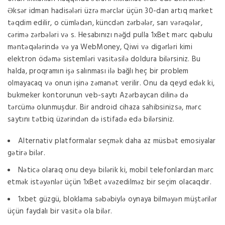
Əksər idman hadisələri üzrə mərclər üçün 30-dan artıq market
təqdim edilir, o cümlədən, küncdən zərbələr, sarı vərəqələr,
cərimə zərbələri və s. Hesabınızı nəğd pulla 1xBet mərc qəbulu
məntəqələrində və ya WebMoney, Qiwi və digərləri kimi
elektron ödəmə sistemləri vasitəsilə doldura bilərsiniz. Bu
halda, proqramın işə salınması ilə bağlı heç bir problem
olmayacaq və onun işinə zəmanət verilir. Onu da qeyd edək ki,
bukmeker kontorunun veb-saytı Azərbaycan dilinə də
tərcümə olunmuşdur. Bir android cihaza sahibsinizsə, mərc
saytını tətbiq üzərindən də istifadə edə bilərsiniz.
Alternativ platformalar seçmək daha az müsbət emosiyalar
gətirə bilər.
Nəticə olaraq onu deyə bilərik ki, mobil telefonlardan mərc
etmək istəyənlər üçün 1xBet əvəzedilməz bir seçim olacaqdır.
1xbet güzgü, bloklama səbəbiylə oynaya bilməyən müştərilər
üçün faydalı bir vasitə ola bilər.