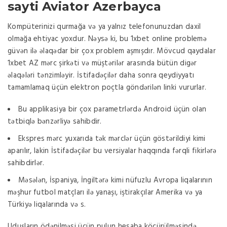
sayti Aviator Azerbayca
Kompüterinizi qurmağa və ya yalnız telefonunuzdan daxil
olmağa ehtiyac yoxdur. Nəysə ki, bu 1xbet online problemə
güvən ilə əlaqədar bir çox problem aşmışdır. Mövcud qaydalar
1xbet AZ mərc şirkəti və müştərilər arasında bütün digər
əlaqələri tənzimləyir. İstifadəçilər daha sonra qeydiyyatı
tamamlamaq üçün elektron poçtla göndərilən linki vururlar.
Bu applikasiya bir çox parametrlərdə Android üçün olan
tətbiqlə bənzərliyə sahibdir.
Ekspres mərc yuxarıda tək mərclər üçün göstərildiyi kimi
aparılır, lakin İstifadəçilər bu versiyalar haqqında fərqli fikirlərə
sahibdirlər.
Məsələn, İspaniya, İngiltərə kimi nüfuzlu Avropa liqalarının
məşhur futbol matçları ilə yanaşı, iştirakçılar Amerika və ya
Türkiyə liqalarında və s.
Uduşların ödənilməsi üçün pulun hesaba köçürülməsində