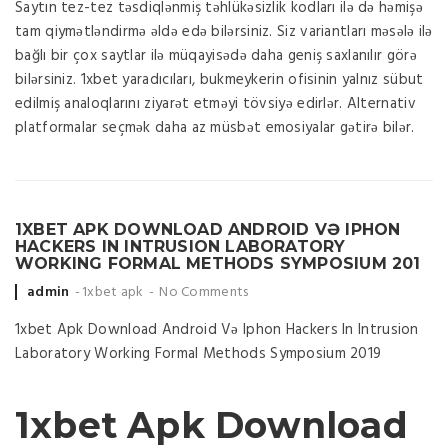
Saytın tez-tez təsdiqlənmiş təhlükəsizlik kodları ilə də həmişə
tam qiymətləndirmə əldə edə bilərsiniz. Siz variantları məsələ ilə
bağlı bir çox saytlar ilə müqayisədə daha geniş saxlanılır görə
bilərsiniz. 1xbet yaradıcıları, bukmeykerin ofisinin yalnız sübut
edilmiş analoqlarını ziyarət etməyi tövsiyə edirlər. Alternativ
platformalar seçmək daha az müsbət emosiyalar gətirə bilər.
1XBET APK DOWNLOAD ANDROID VƏ IPHON
HACKERS IN INTRUSION LABORATORY
WORKING FORMAL METHODS SYMPOSIUM 201
Posted
admin
1xbet apk
No Comments
by
1xbet Apk Download Android Və Iphon Hackers In Intrusion
Laboratory Working Formal Methods Symposium 2019
1xbet Apk Download