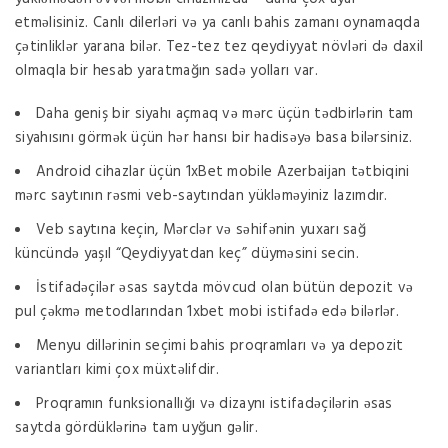
etməlisiniz. Canlı dilerləri və ya canlı bahis zamanı oynamaqda
çətinliklər yarana bilər. Tez-tez tez qeydiyyat növləri də daxil
olmaqla bir hesab yaratmağın sadə yolları var.
Daha geniş bir siyahı açmaq və mərc üçün tədbirlərin tam
siyahısını görmək üçün hər hansı bir hadisəyə basa bilərsiniz.
Android cihazlar üçün 1xBet mobile Azerbaijan tətbiqini
mərc saytının rəsmi veb-saytından yükləməyiniz lazımdır.
Veb saytına keçin, Mərclər və səhifənin yuxarı sağ
küncündə yaşıl “Qeydiyyatdan keç” düyməsini secin.
İstifadəçilər əsas saytda mövcud olan bütün depozit və
pul çəkmə metodlarından 1xbet mobi istifadə edə bilərlər.
Menyu dillərinin seçimi bahis proqramları və ya depozit
variantları kimi çox müxtəlifdir.
Proqramın funksionallığı və dizaynı istifadəçilərin əsas
saytda gördüklərinə tam uyğun gəlir.