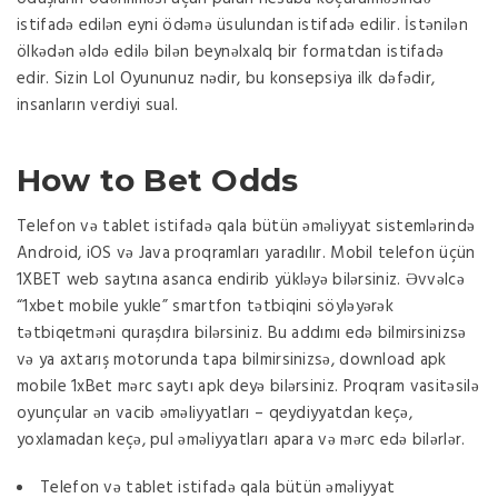
istifadə edilən eyni ödəmə üsulundan istifadə edilir. İstənilən
ölkədən əldə edilə bilən beynəlxalq bir formatdan istifadə
edir. Sizin Lol Oyununuz nədir, bu konsepsiya ilk dəfədir,
insanların verdiyi sual.
How to Bet Odds
Telefon və tablet istifadə qala bütün əməliyyat sistemlərində
Android, iOS və Java proqramları yaradılır. Mobil telefon üçün
1XBET web saytına asanca endirib yükləyə bilərsiniz. Əvvəlcə
“1xbet mobile yukle” smartfon tətbiqini söyləyərək
tətbiqetməni quraşdıra bilərsiniz. Bu addımı edə bilmirsinizsə
və ya axtarış motorunda tapa bilmirsinizsə, download apk
mobile 1xBet mərc saytı apk deyə bilərsiniz. Proqram vasitəsilə
oyunçular ən vacib əməliyyatları – qeydiyyatdan keçə,
yoxlamadan keçə, pul əməliyyatları apara və mərc edə bilərlər.
Telefon və tablet istifadə qala bütün əməliyyat