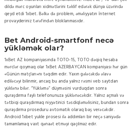
dildə mərc oyunları xidmətlərini təklif edərək dünya üzərində
qeyd etdi 1xbet. Bəlkə də problem, əməliyyatın İnternet
provayderiniz tərəfindən bloklanmasıdır.
Bet Android-smartfonf necə
yükləmək olar?
1xBet AZ kompaniyasında TOTO-15, TOTO dəqiq hesaba
mərclər qoymaq olar 1xBet AZERBAYCAN kompaniyası hər gün
«Günün matçları»nı təqdim edir. Yaxın gələcəkdə əlavə
ediləcəyi bilinmir, ancaq bu anda yalnız rəsmi veb saytdan
yüklənə bilər. “Yükləmə” düyməsini vurduqdan sonra
quraşdırma faylı telefonunuza yüklənəcəkdir. Yalnız açmalı və
tətbiqi quraşdırmaq niyyətinizi təsdiqləməlisiniz, bundan sonra
quraşdırma proseduru avtomatik olaraq baş verəcəkdir.
Android 1xbet yukle prosesi ilə addımları bir neçə saniyədə
tamamlamaq vaxt qənaət etməyi qaçılmaz edir.